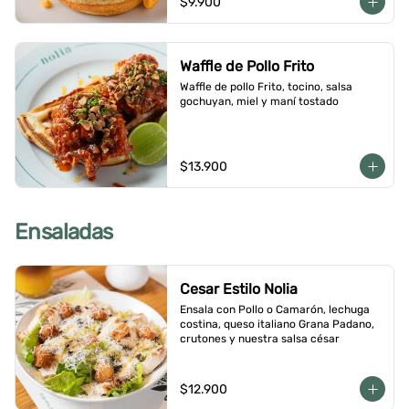
$9.900
Waffle de Pollo Frito
Waffle de pollo Frito, tocino, salsa 
gochuyan, miel y maní tostado
$13.900
Ensaladas
Cesar Estilo Nolia
Ensala con Pollo o Camarón, lechuga 
costina, queso italiano Grana Padano, 
crutones y nuestra salsa césar
$12.900