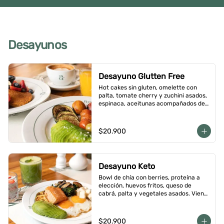
Desayunos
Desayuno Glutten Free
Hot cakes sin gluten, omelette con 
palta, tomate cherry y zuchini asados, 
espinaca, aceitunas acompañados de 
jugo de naranja y un café o té a 
elección
$20.900
Desayuno Keto
Bowl de chía con berries, proteína a 
elección, huevos fritos, queso de 
cabrá, palta y vegetales asados. Viene 
con café o té a elección
$20.900