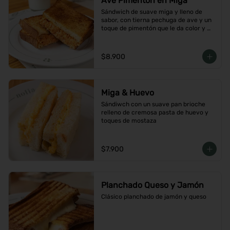
Ave Pimentón en Miga
Sándwich de suave miga y lleno de 
sabor, con tierna pechuga de ave y un 
toque de pimentón que le da color y 
carácter
$8.900
Miga & Huevo
Sándiwch con un suave pan brioche 
relleno de cremosa pasta de huevo y 
toques de mostaza
$7.900
Planchado Queso y Jamón
Clásico planchado de jamón y queso