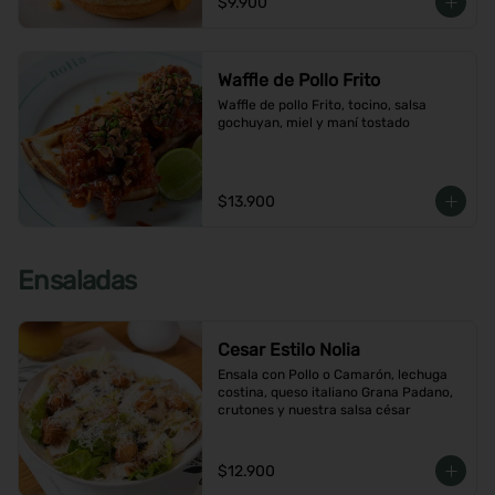
$9.900
Waffle de Pollo Frito
Waffle de pollo Frito, tocino, salsa 
gochuyan, miel y maní tostado
$13.900
Ensaladas
Cesar Estilo Nolia
Ensala con Pollo o Camarón, lechuga 
costina, queso italiano Grana Padano, 
crutones y nuestra salsa césar
$12.900