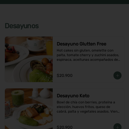
Desayunos
Desayuno Glutten Free
Hot cakes sin gluten, omelette con 
palta, tomate cherry y zuchini asados, 
espinaca, aceitunas acompañados de 
jugo de naranja y un café o té a 
elección
$20.900
Desayuno Keto
Bowl de chía con berries, proteína a 
elección, huevos fritos, queso de 
cabrá, palta y vegetales asados. Viene 
con café o té a elección
$20.900