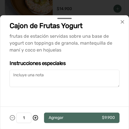
$14.900
Cajon de Frutas Yogurt
Tataki de Atun
frutas de estación servidas sobre una base de
yogurt con toppings de granola, mantequilla de
maní y coco en hojuelas
$14.900
Instrucciones especiales
Tortilla de Papas
Tortilla española de papas y cebolla 
caramelizada, coronada con huevo 
pochado, suave salsa holandesa y 
terminada con queso Grana Padano 
rallado
$12.900
Agregar
$9.900