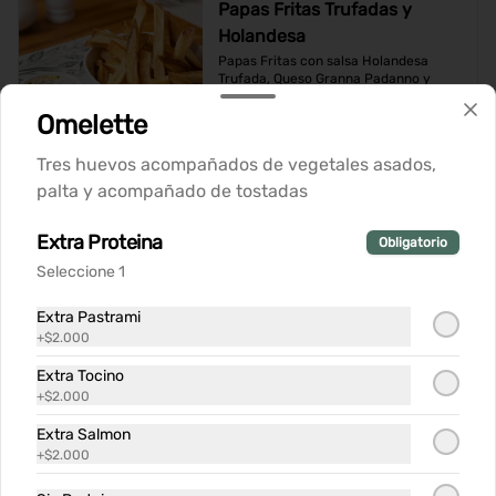
Papas Fritas Trufadas y
Holandesa
Papas Fritas con salsa Holandesa 
Trufada, Queso Granna Padanno y 
Ciboulette
Omelette
$8.900
Tres huevos acompañados de vegetales asados,
palta y acompañado de tostadas
Tartar Filete
Filete de vacuno finamente picado, 
Extra Proteina
Obligatorio
servido con alcaparras, pepinillos, 
cebolla morada y yema de codorniz 
Seleccione 1
con aderezo de la casa
Extra Pastrami
$14.900
+
$2.000
Extra Tocino
+
$2.000
Tartar de Salmón
Extra Salmon
Salmón finamente cortado a cuchillo, 
acompañado de nuestra salsa de la 
+
$2.000
casa y tostadas