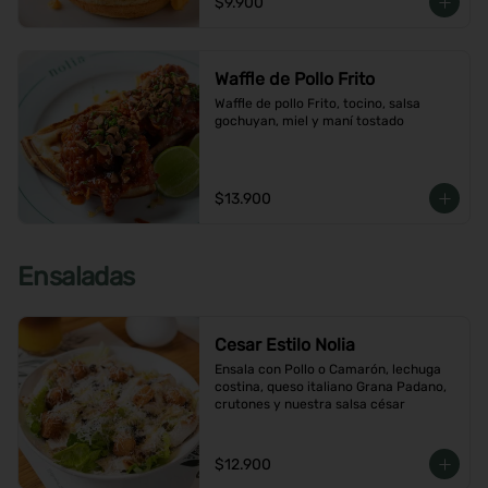
$9.900
Waffle de Pollo Frito
Waffle de pollo Frito, tocino, salsa 
gochuyan, miel y maní tostado
$13.900
Ensaladas
Cesar Estilo Nolia
Ensala con Pollo o Camarón, lechuga 
costina, queso italiano Grana Padano, 
crutones y nuestra salsa césar
$12.900