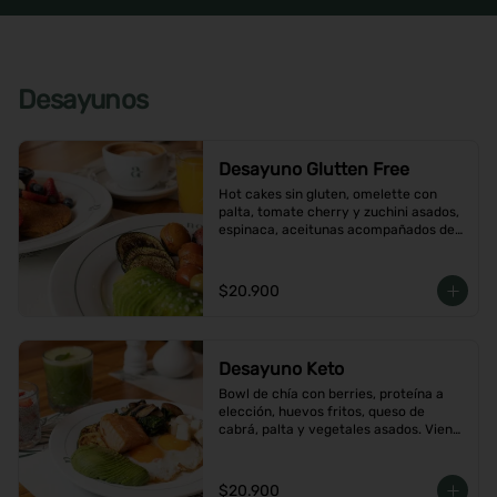
Desayunos
Desayuno Glutten Free
Hot cakes sin gluten, omelette con 
palta, tomate cherry y zuchini asados, 
espinaca, aceitunas acompañados de 
jugo de naranja y un café o té a 
elección
$20.900
Desayuno Keto
Bowl de chía con berries, proteína a 
elección, huevos fritos, queso de 
cabrá, palta y vegetales asados. Viene 
con café o té a elección
$20.900