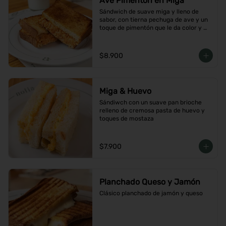
Ave Pimentón en Miga
Sándwich de suave miga y lleno de 
sabor, con tierna pechuga de ave y un 
toque de pimentón que le da color y 
carácter
$8.900
Miga & Huevo
Sándiwch con un suave pan brioche 
relleno de cremosa pasta de huevo y 
toques de mostaza
$7.900
Planchado Queso y Jamón
Clásico planchado de jamón y queso