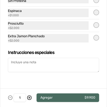
Sin Proteina
$14.900
Espinaca
+
$1.000
Prosciutto
Tataki de Atun
+
$2.000
Extra Jamon Planchado
+
$2.000
$14.900
Instrucciones especiales
Tortilla de Papas
Tortilla española de papas y cebolla 
caramelizada, coronada con huevo 
pochado, suave salsa holandesa y 
terminada con queso Grana Padano 
rallado
$12.900
Agregar
$9.900