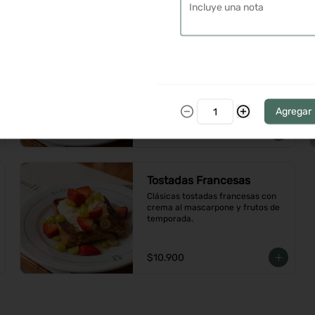
$9.900
Torta Nilo
Panqueque de caramelo con 
crema de mascarpone, chocolate 
blanco y cerezas de amarena
Agregar
$6.900
Tostadas Francesas
Clásicas tostadas francesas con 
crema al mascarpone y frutos de 
temporada.
$10.900