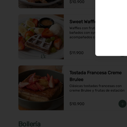
$10.900
Sweet Waffles
Waffles con frutas de temporada, 
bañados con syrup de caramelo y 
acompañados con helado de 
vainilla
$11.900
Tostada Francesa Creme
Brulee
Clásicas tostadas francesas con 
creme Brulee y frutas de estación
$10.900
Bollería