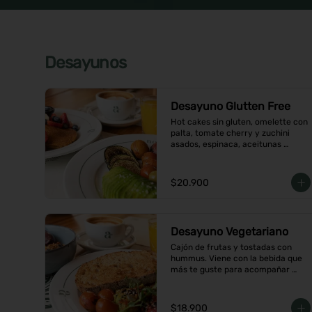
Desayunos
Desayuno Glutten Free
Hot cakes sin gluten, omelette con 
palta, tomate cherry y zuchini 
asados, espinaca, aceitunas 
acompañados de jugo de naranja y 
un café o té a elección
$20.900
Desayuno Vegetariano
Cajón de frutas y tostadas con 
hummus. Viene con la bebida que 
más te guste para acompañar 
entre café o  infusión y un con 
jugo de naranja.
$18.900