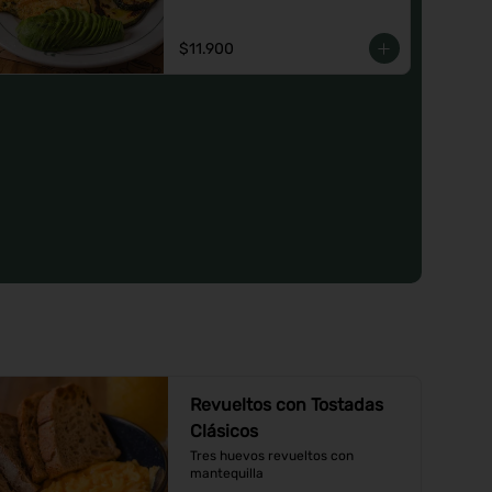
o un Jugo natural.
$11.900
Revueltos con Tostadas
Clásicos
Tres huevos revueltos con 
mantequilla