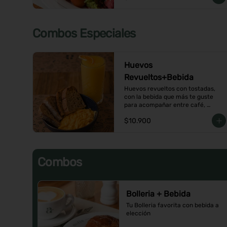
Combos Especiales
Huevos
Revueltos+Bebida
Huevos revueltos con tostadas, 
con la bebida que más te guste 
para acompañar entre café, 
infusión o un Jugo natural.
$10.900
Combos
Bolleria + Bebida
Tu Bolleria favorita con bebida a 
elección