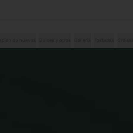
acion de huevos
Dulces y otros
Bollería
Tostadas
Croiss