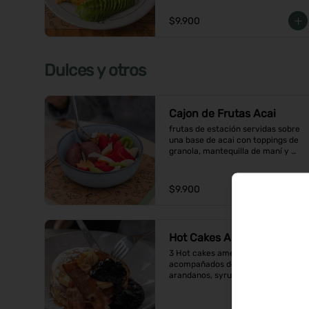
$9.900
Dulces y otros
Cajon de Frutas Acai
frutas de estación servidas sobre 
una base de acai con toppings de 
granola, mantequilla de maní y 
coco en hojuelas
$9.900
Hot Cakes Americanos
3 Hot cakes americanos 
acompañados de una compota de 
arandanos, syrup, mantequilla y 
tocino