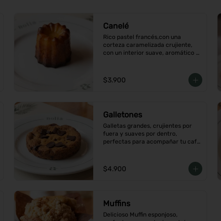
Canelé
Rico pastel francés,con una 
corteza caramelizada crujiente, 
con un interior suave, aromático 
con vainilla y ron.
$3.900
Galletones
Galletas grandes, crujientes por 
fuera y suaves por dentro, 
perfectas para acompañar tu café 
o merienda, Elige tu favorito
$4.900
Muffins
Delicioso Muffin esponjoso, 