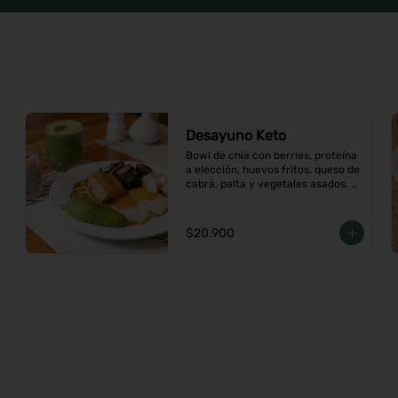
Desayuno Keto
Bowl de chía con berries, proteína 
a elección, huevos fritos, queso de 
cabrá, palta y vegetales asados. 
Viene con café o té a elección
$20.900