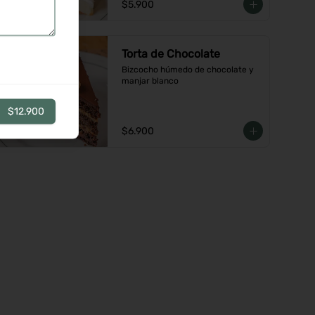
$5.900
Torta de Chocolate
Bizcocho húmedo de chocolate y 
manjar blanco
$12.900
$6.900