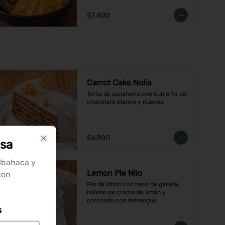
$7.400
Carrot Cake Nolia
Torta de zanahoria con cubierta de 
chocolate blanco y nueces.
$6.900
sa
Close
lbahaca y
Lemon Pie Nilo
con
Pie de limón con base de galleta, 
relleno de crema de limón y 
coronado con merengue
s