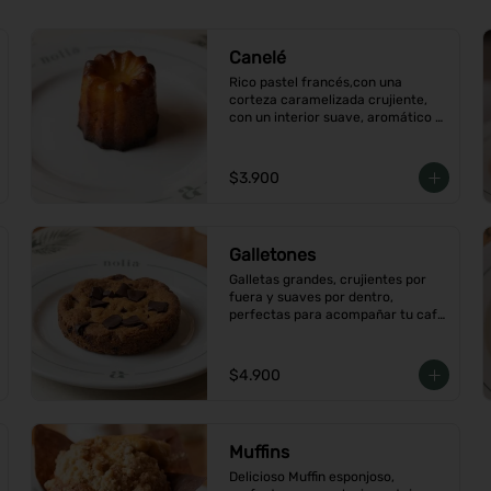
Canelé
Rico pastel francés,con una 
corteza caramelizada crujiente, 
con un interior suave, aromático 
con vainilla y ron.
$3.900
Galletones
Galletas grandes, crujientes por 
fuera y suaves por dentro, 
perfectas para acompañar tu café 
o merienda, Elige tu favorito
$4.900
Muffins
Delicioso Muffin esponjoso, 