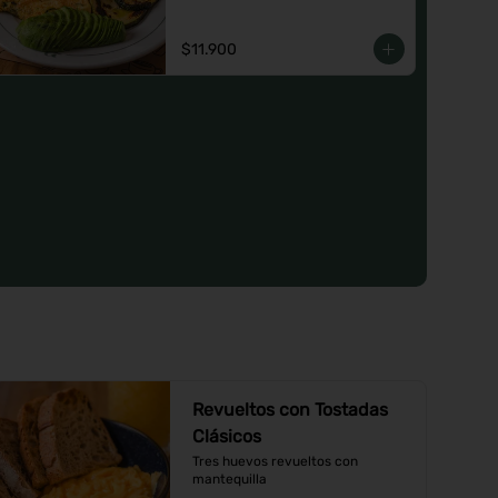
o un Jugo natural.
$11.900
Revueltos con Tostadas
Clásicos
Tres huevos revueltos con 
mantequilla