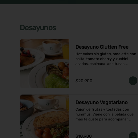
Desayunos
Desayuno Glutten Free
Hot cakes sin gluten, omelette con 
palta, tomate cherry y zuchini 
asados, espinaca, aceitunas 
acompañados de jugo de naranja y 
un café o té a elección
$20.900
Desayuno Vegetariano
Cajón de frutas y tostadas con 
hummus. Viene con la bebida que 
más te guste para acompañar 
entre café o  infusión y un con 
jugo de naranja.
$18.900