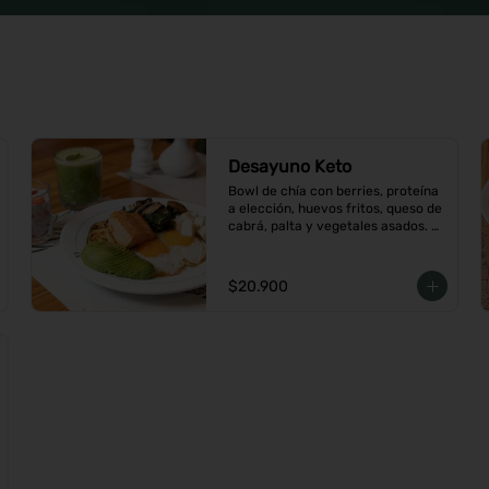
Desayuno Keto
Bowl de chía con berries, proteína 
a elección, huevos fritos, queso de 
cabrá, palta y vegetales asados. 
Viene con café o té a elección
$20.900