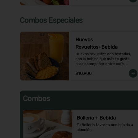
Combos Especiales
Huevos
Revueltos+Bebida
Huevos revueltos con tostadas, 
con la bebida que más te guste 
para acompañar entre café, 
infusión o un Jugo natural.
$10.900
Combos
Bolleria + Bebida
Tu Bolleria favorita con bebida a 
elección