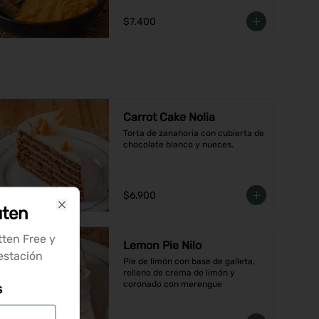
$7.400
Carrot Cake Nolia
Torta de zanahoria con cubierta de 
chocolate blanco y nueces.
$6.900
uten
Close
tten Free y
Lemon Pie Nilo
 estación
Pie de limón con base de galleta, 
relleno de crema de limón y 
coronado con merengue
s