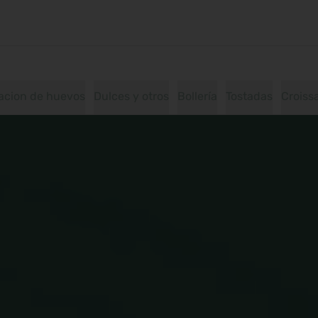
acion de huevos
Dulces y otros
Bollería
Tostadas
Croiss