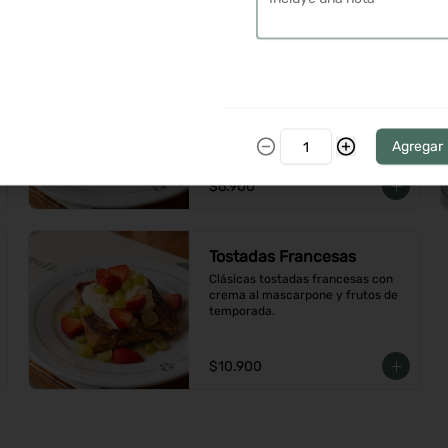
$9.900
Torta Nilo
Panqueque de caramelo con 
crema de mascarpone, chocolate 
blanco y cerezas de amarena
Agregar
$6.900
Tostadas Francesas
Clásicas tostadas francesas con 
crema al mascarpone y frutos de 
temporada.
$10.900