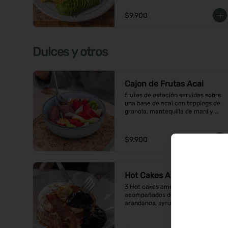
$9.900
Dulces y otros
Cajon de Frutas Acai
frutas de estación servidas sobre 
una base de acai con toppings de 
granola, mantequilla de maní y 
coco en hojuelas
$9.900
Hot Cakes Americanos
3 Hot cakes americanos 
acompañados de una compota de 
arandanos, syrup, mantequilla y 
tocino