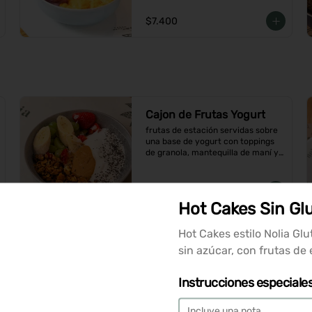
$7.400
Cajon de Frutas Yogurt
frutas de estación servidas sobre 
una base de yogurt con toppings 
de granola, mantequilla de maní y 
coco en hojuelas
$9.900
Hot Cakes Sin Gl
Hot Cakes estilo Nolia Glu
Hot Cakes Sin Gluten
sin azúcar, con frutas de
Hot Cakes estilo Nolia Glutten Free 
y sin azúcar, con frutas de 
estación
Instrucciones especiale