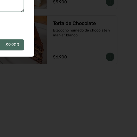
$5.900
Torta de Chocolate
Bizcocho húmedo de chocolate y 
manjar blanco
$9.900
$6.900