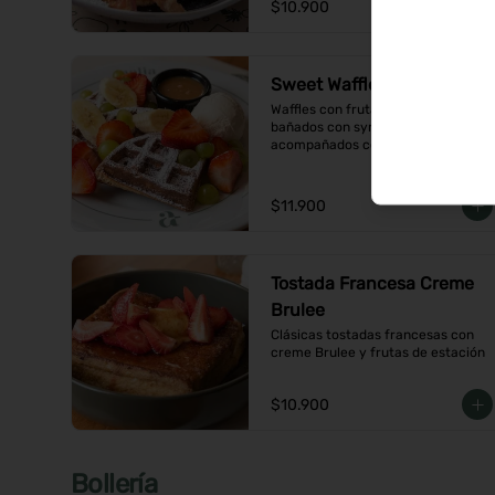
$10.900
Sweet Waffles
Waffles con frutas de temporada, 
bañados con syrup de caramelo y 
acompañados con helado de 
vainilla
$11.900
Tostada Francesa Creme
Brulee
Clásicas tostadas francesas con 
creme Brulee y frutas de estación
$10.900
Bollería