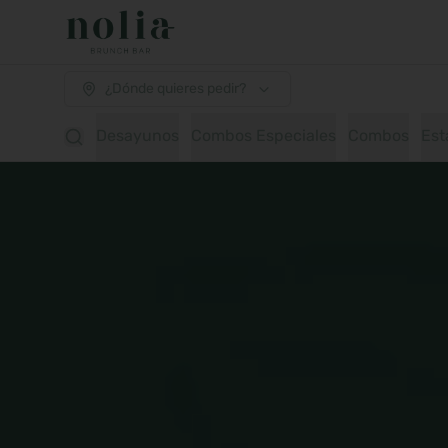
¿Dónde quieres pedir?
Desayunos
Combos Especiales
Combos
Est