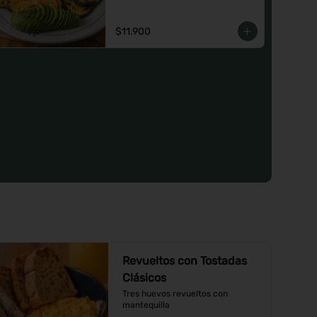
o un Jugo natural.
$11.900
Revueltos con Tostadas
Clásicos
Tres huevos revueltos con 
mantequilla