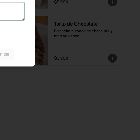
$5.900
Torta de Chocolate
Bizcocho húmedo de chocolate y 
manjar blanco
nible
$6.900