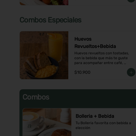
Combos Especiales
Huevos
Revueltos+Bebida
Huevos revueltos con tostadas, 
con la bebida que más te guste 
para acompañar entre café, 
infusión o un Jugo natural.
$10.900
Combos
Bolleria + Bebida
Tu Bolleria favorita con bebida a 
elección