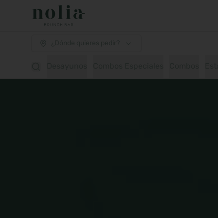
¿Dónde quieres pedir?
Desayunos
Combos Especiales
Combos
Est