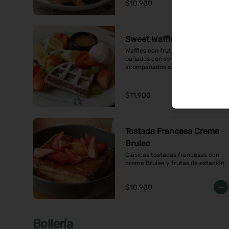
$10.900
Sweet Waffles
Waffles con frutas de temporada, 
bañados con syrup de caramelo y 
acompañados con helado de 
vainilla
$11.900
Tostada Francesa Creme
Brulee
Clásicas tostadas francesas con 
creme Brulee y frutas de estación
$10.900
Bollería