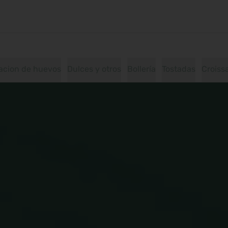
acion de huevos
Dulces y otros
Bollería
Tostadas
Croiss