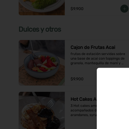
$9.900
Dulces y otros
Cajon de Frutas Acai
frutas de estación servidas sobre 
una base de acai con toppings de 
granola, mantequilla de maní y 
coco en hojuelas
$9.900
Hot Cakes Americanos
3 Hot cakes americanos 
acompañados de una compota de 
arandanos, syrup, mantequilla y 
tocino