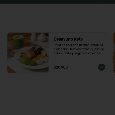
Desayuno Keto
Bowl de chía con berries, proteína 
a elección, huevos fritos, queso de 
cabrá, palta y vegetales asados. 
Viene con café o té a elección
$20.900