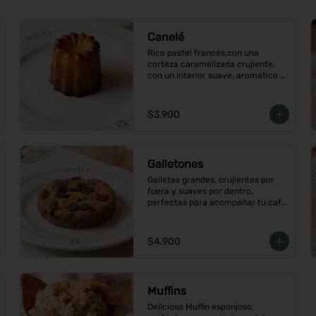
Canelé
Rico pastel francés,con una 
corteza caramelizada crujiente, 
con un interior suave, aromático 
con vainilla y ron.
$3.900
Galletones
Galletas grandes, crujientes por 
fuera y suaves por dentro, 
perfectas para acompañar tu café 
o merienda, Elige tu favorito
$4.900
Muffins
Delicioso Muffin esponjoso, 