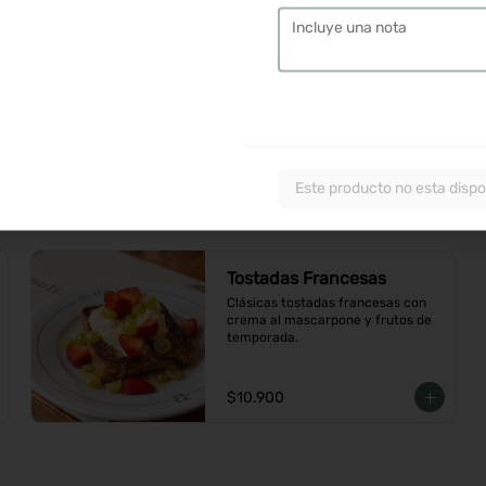
$9.900
Torta Nilo
Panqueque de caramelo con 
crema de mascarpone, chocolate 
blanco y cerezas de amarena
Este producto no esta dispo
$6.900
Tostadas Francesas
Clásicas tostadas francesas con 
crema al mascarpone y frutos de 
temporada.
$10.900