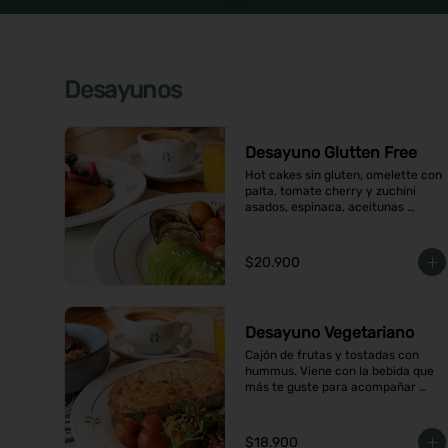
Desayunos
Desayuno Glutten Free
Hot cakes sin gluten, omelette con 
palta, tomate cherry y zuchini 
asados, espinaca, aceitunas 
acompañados de jugo de naranja y 
un café o té a elección
$20.900
Desayuno Vegetariano
Cajón de frutas y tostadas con 
hummus. Viene con la bebida que 
más te guste para acompañar 
entre café o  infusión y un con 
jugo de naranja.
$18.900