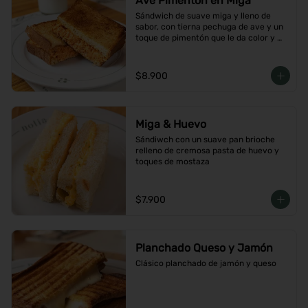
Ave Pimentón en Miga
Sándwich de suave miga y lleno de 
sabor, con tierna pechuga de ave y un 
toque de pimentón que le da color y 
carácter
$8.900
Miga & Huevo
Sándiwch con un suave pan brioche 
relleno de cremosa pasta de huevo y 
toques de mostaza
$7.900
Planchado Queso y Jamón
Clásico planchado de jamón y queso