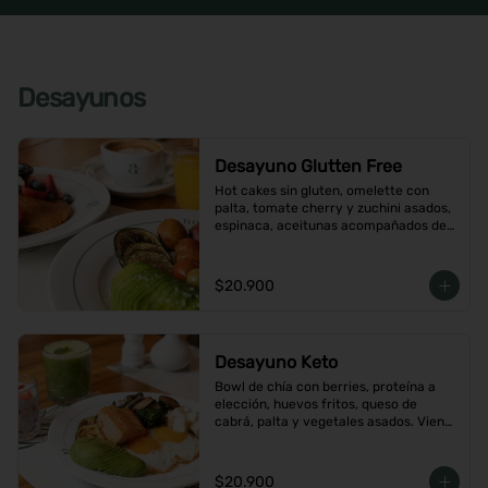
Desayunos
Desayuno Glutten Free
Hot cakes sin gluten, omelette con 
palta, tomate cherry y zuchini asados, 
espinaca, aceitunas acompañados de 
jugo de naranja y un café o té a 
elección
$20.900
Desayuno Keto
Bowl de chía con berries, proteína a 
elección, huevos fritos, queso de 
cabrá, palta y vegetales asados. Viene 
con café o té a elección
$20.900