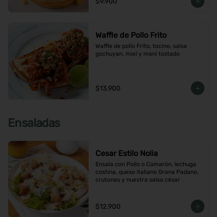
$9.900
Waffle de Pollo Frito
Waffle de pollo Frito, tocino, salsa 
gochuyan, miel y maní tostado
$13.900
Ensaladas
Cesar Estilo Nolia
Ensala con Pollo o Camarón, lechuga 
costina, queso italiano Grana Padano, 
crutones y nuestra salsa césar
$12.900