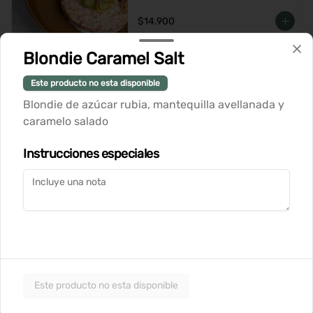
$14.900
Blondie Caramel Salt
Tataki de Atun
Este producto no esta disponible
Blondie de azúcar rubia, mantequilla avellanada y
caramelo salado
$14.900
Instrucciones especiales
Tortilla de Papas
Tortilla española de papas y cebolla 
caramelizada, coronada con huevo 
pochado, suave salsa holandesa y 
terminada con queso Grana Padano 
rallado
$12.900
Este producto no esta disponible