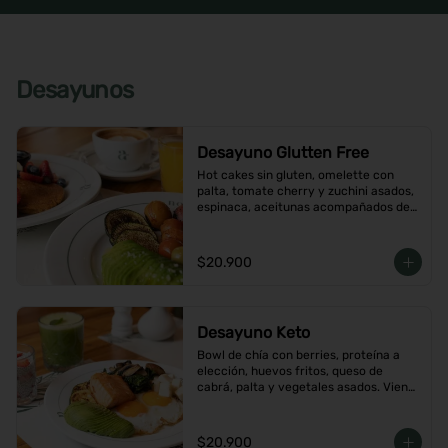
Desayunos
Desayuno Glutten Free
Hot cakes sin gluten, omelette con 
palta, tomate cherry y zuchini asados, 
espinaca, aceitunas acompañados de 
jugo de naranja y un café o té a 
elección
$20.900
Desayuno Keto
Bowl de chía con berries, proteína a 
elección, huevos fritos, queso de 
cabrá, palta y vegetales asados. Viene 
con café o té a elección
$20.900