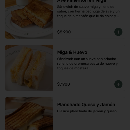
Ave Pimentón en Miga
Sándwich de suave miga y lleno de 
sabor, con tierna pechuga de ave y un 
toque de pimentón que le da color y 
carácter
$8.900
Miga & Huevo
Sándiwch con un suave pan brioche 
relleno de cremosa pasta de huevo y 
toques de mostaza
$7.900
Planchado Queso y Jamón
Clásico planchado de jamón y queso