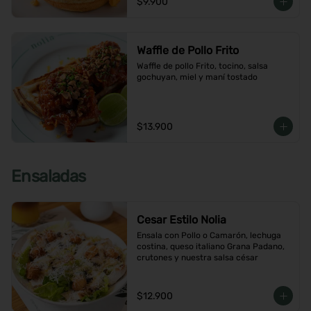
$9.900
Waffle de Pollo Frito
Waffle de pollo Frito, tocino, salsa 
gochuyan, miel y maní tostado
$13.900
Ensaladas
Cesar Estilo Nolia
Ensala con Pollo o Camarón, lechuga 
costina, queso italiano Grana Padano, 
crutones y nuestra salsa césar
$12.900