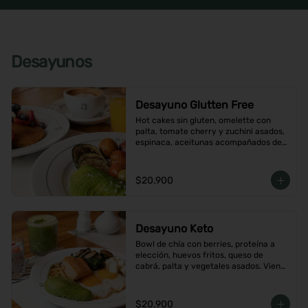
Desayunos
Desayuno Glutten Free
Hot cakes sin gluten, omelette con 
palta, tomate cherry y zuchini asados, 
espinaca, aceitunas acompañados de 
jugo de naranja y un café o té a 
elección
$20.900
Desayuno Keto
Bowl de chía con berries, proteína a 
elección, huevos fritos, queso de 
cabrá, palta y vegetales asados. Viene 
con café o té a elección
$20.900