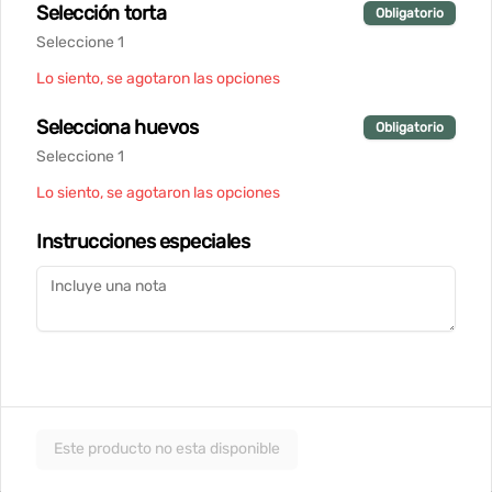
rallado
Selección torta
Obligatorio
$12.900
Seleccione 1
Lo siento, se agotaron las opciones
Wraps
Selecciona huevos
Obligatorio
Seleccione 1
Wrap de Pastrami
Lo siento, se agotaron las opciones
Tortilla suave con pastrami casero, 
queso cremoso, hummus de garbanzo, 
Instrucciones especiales
palta, lechuga crujiente y aceitunas. 
Perfecto para una comida ligera y 
deliciosa
$11.900
Wrap de Pollo
Tortilla suave con pechuga de pollo, 
queso cremoso, hummus de garbanzo, 
palta, lechuga crujiente y aceitunas. 
Este producto no esta disponible
Perfecto para una comida ligera y 
deliciosa