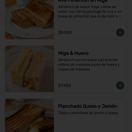
Ave Pimentón en Miga
Sándwich de suave miga y lleno de 
sabor, con tierna pechuga de ave y un 
toque de pimentón que le da color y 
carácter
$8.900
Miga & Huevo
Sándiwch con un suave pan brioche 
relleno de cremosa pasta de huevo y 
toques de mostaza
$7.900
Planchado Queso y Jamón
Clásico planchado de jamón y queso