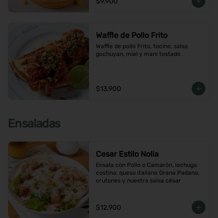
$9.900
Waffle de Pollo Frito
Waffle de pollo Frito, tocino, salsa 
gochuyan, miel y maní tostado
$13.900
Ensaladas
Cesar Estilo Nolia
Ensala con Pollo o Camarón, lechuga 
costina, queso italiano Grana Padano, 
crutones y nuestra salsa césar
$12.900