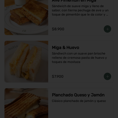
Ave Pimentón en Miga
Sándwich de suave miga y lleno de 
sabor, con tierna pechuga de ave y un 
toque de pimentón que le da color y 
carácter
$8.900
Miga & Huevo
Sándiwch con un suave pan brioche 
relleno de cremosa pasta de huevo y 
toques de mostaza
$7.900
Planchado Queso y Jamón
Clásico planchado de jamón y queso