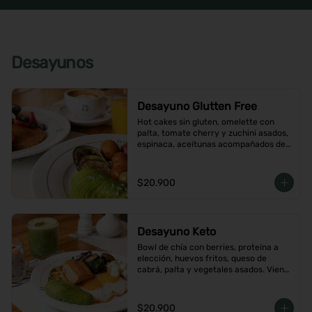
Desayunos
Desayuno Glutten Free
Hot cakes sin gluten, omelette con 
palta, tomate cherry y zuchini asados, 
espinaca, aceitunas acompañados de 
jugo de naranja y un café o té a 
elección
$20.900
Desayuno Keto
Bowl de chía con berries, proteína a 
elección, huevos fritos, queso de 
cabrá, palta y vegetales asados. Viene 
con café o té a elección
$20.900