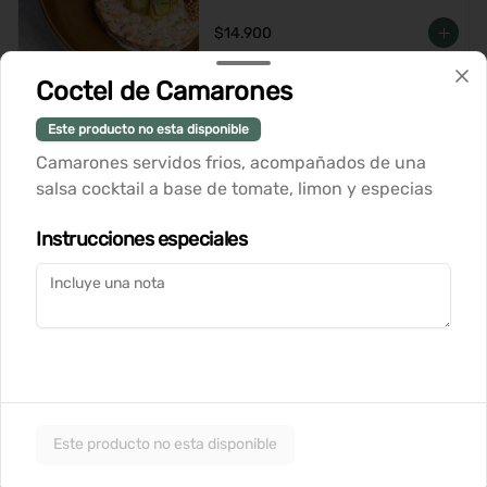
$14.900
Coctel de Camarones
Tataki de Atun
Este producto no esta disponible
Camarones servidos frios, acompañados de una
salsa cocktail a base de tomate, limon y especias
$14.900
Instrucciones especiales
Wraps
Wrap de Pastrami
Tortilla suave con pastrami casero, 
queso cremoso, hummus de garbanzo, 
palta, lechuga crujiente y aceitunas. 
Este producto no esta disponible
Perfecto para una comida ligera y 
deliciosa