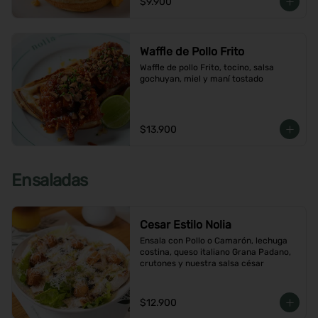
$9.900
Waffle de Pollo Frito
Waffle de pollo Frito, tocino, salsa 
gochuyan, miel y maní tostado
$13.900
Ensaladas
Cesar Estilo Nolia
Ensala con Pollo o Camarón, lechuga 
costina, queso italiano Grana Padano, 
crutones y nuestra salsa césar
$12.900