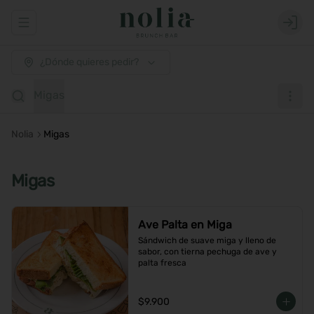
Abrir menu de navegación
Login
¿Dónde quieres pedir?
Migas
Nolia
Migas
Migas
Ave Palta en Miga
Sándwich de suave miga y lleno de 
sabor, con tierna pechuga de ave y 
palta fresca
$9.900