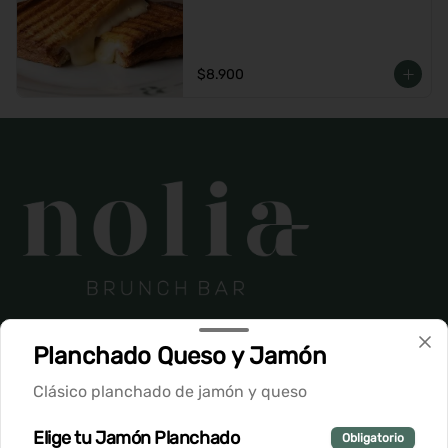
$8.900
Conócenos
Planchado Queso y Jamón
Despacho
Clásico planchado de jamón y queso
Vitacura - Nilo Azul 1737
Teléfono: +56987969939
Elige tu Jamón Planchado
Obligatorio