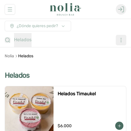
Abrir menu de navegación
Login
¿Dónde quieres pedir?
Helados
Nolia
Helados
Helados
Helados Timaukel
$6.000