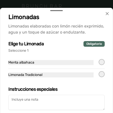
Limonadas
Conócenos
Limonadas elaboradas con limón recién exprimido,
Despacho
agua y un toque de azúcar o endulzante.
Vitacura - Nilo Azul 1737
Teléfono: +56987969939
Elige tu Limonada
Obligatorio
Términos y condiciones
Seleccione 1
Política de privacidad
Menta albahaca
Redes sociales
Limonada Tradicional
Instagram
Instrucciones especiales
Mi cuenta
Pedir
Iniciar sesión