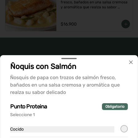
fresco, bañados en una salsa cremosa 
y aromática que realza su sabor 
delicado
$16.900
Ñoquis con Salmón
Ñosquis de papa con trozos de salmón fresco,
bañados en una salsa cremosa y aromática que
realza su sabor delicado
Conócenos
Punto Proteina
Obligatorio
Seleccione 1
Despacho
Vitacura - Nilo Azul 1737
Cocido
Teléfono: +56987969939