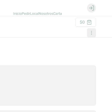
Login
Inicio
Pedir
Local
Nosotros
Carta
$0