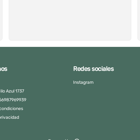
nos
Redes sociales
Instagram
ilo Azul 1737
+56987969939
condiciones
privacidad