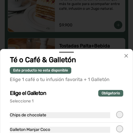
más te guste para acompañar entre 
café, infusión o un Jugo natural.
$9.900
Tostadas Palta+Bebida
Tostadas con palta con la bebida que 
más te guste para acompañar entre 
Té o Café & Galletón
café, infusión o un Jugo natural.
Este producto no esta disponible
$10.900
Elige 1 café o tu infusión favorita + 1 Galletón
Elige el Galleton
Obligatorio
Seleccione 1
Chips de chocolate
Galleton Manjar Coco