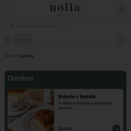
Abrir menu de navegación
Login
¿Dónde quieres pedir?
Combos
Nolia
Combos
Combos
Bolleria + Bebida
Tu Bolleria favorita con bebida a 
elección
$8.900