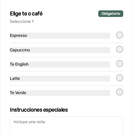
Elige te o café
Obligatorio
Seleccione 1
Conócenos
Espresso
Despacho
Vitacura - Nilo Azul 1737
Capuccino
Teléfono: +56987969939
Términos y condiciones
Te English
Política de privacidad
Latte
Redes sociales
Te Verde
Instagram
Instrucciones especiales
Mi cuenta
Pedir