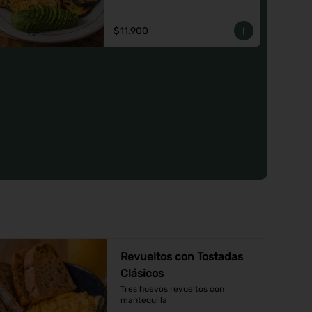
o un Jugo natural.
$11.900
Revueltos con Tostadas
Clásicos
Tres huevos revueltos con 
mantequilla