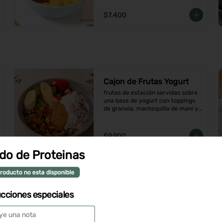
$7.400
Cajon de Frutas Yogurt
frutas de estación servidas sobre 
una base de yogurt con toppings 
de granola, mantequilla de maní y 
coco en hojuelas
$9.900
do de Proteinas
Hot Cakes Sin Gluten
roducto no esta disponible
Hot Cakes estilo Nolia Glutten Free 
y sin azúcar, con frutas de 
ucciones especiales
estación