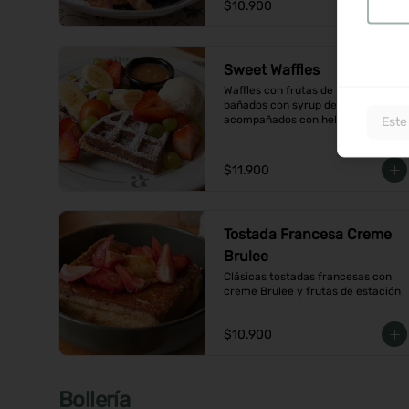
$10.900
Sweet Waffles
Waffles con frutas de temporada, 
bañados con syrup de caramelo y 
acompañados con helado de 
Este
vainilla
$11.900
Tostada Francesa Creme
Brulee
Clásicas tostadas francesas con 
creme Brulee y frutas de estación
$10.900
Bollería