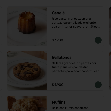
Canelé
Rico pastel francés,con una 
corteza caramelizada crujiente, 
con un interior suave, aromático 
con vainilla y ron.
$3.900
Galletones
Galletas grandes, crujientes por 
fuera y suaves por dentro, 
perfectas para acompañar tu café 
o merienda, Elige tu favorito
$4.900
Muffins
Delicioso Muffin esponjoso, 