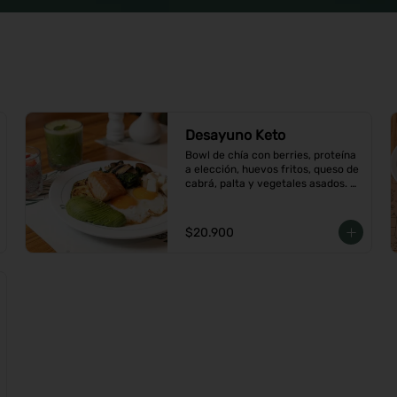
Desayuno Keto
Bowl de chía con berries, proteína 
a elección, huevos fritos, queso de 
cabrá, palta y vegetales asados. 
Viene con café o té a elección
$20.900