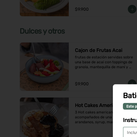
$9.900
Dulces y otros
Cajon de Frutas Acai
frutas de estación servidas sobre 
una base de acai con toppings de 
granola, mantequilla de maní y 
coco en hojuelas
$9.900
Bati
Hot Cakes Americanos
Este p
3 Hot cakes americanos 
acompañados de una compota de 
Instr
arandanos, syrup, mantequilla y 
tocino