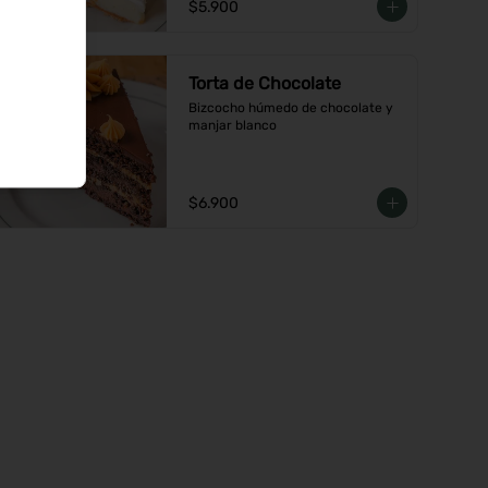
$5.900
Torta de Chocolate
Bizcocho húmedo de chocolate y 
manjar blanco
$6.900