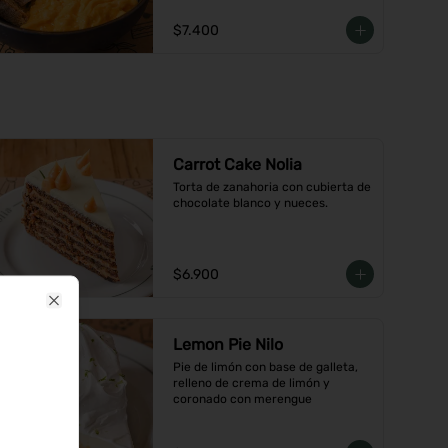
$7.400
Carrot Cake Nolia
Torta de zanahoria con cubierta de 
chocolate blanco y nueces.
$6.900
Close
Lemon Pie Nilo
Pie de limón con base de galleta, 
relleno de crema de limón y 
coronado con merengue