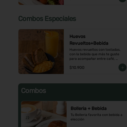
Combos Especiales
Huevos
Revueltos+Bebida
Huevos revueltos con tostadas, 
con la bebida que más te guste 
para acompañar entre café, 
infusión o un Jugo natural.
$10.900
Combos
Bolleria + Bebida
Tu Bolleria favorita con bebida a 
elección