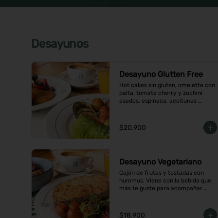
Desayunos
Desayuno Glutten Free
Hot cakes sin gluten, omelette con 
palta, tomate cherry y zuchini 
asados, espinaca, aceitunas 
acompañados de jugo de naranja y 
un café o té a elección
$20.900
Desayuno Vegetariano
Cajón de frutas y tostadas con 
hummus. Viene con la bebida que 
más te guste para acompañar 
entre café o  infusión y un con 
jugo de naranja.
$18.900