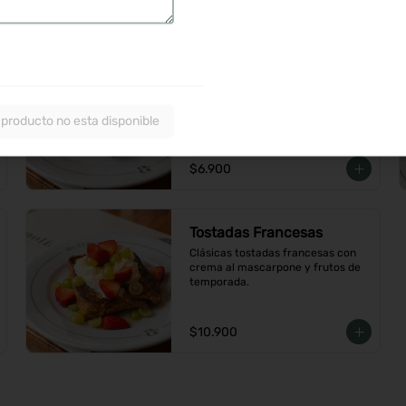
$9.900
Torta Nilo
Panqueque de caramelo con 
crema de mascarpone, chocolate 
blanco y cerezas de amarena
 producto no esta disponible
$6.900
Tostadas Francesas
Clásicas tostadas francesas con 
crema al mascarpone y frutos de 
temporada.
$10.900