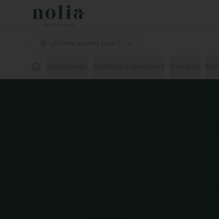
¿Dónde quieres pedir?
Desayunos
Combos Especiales
Combos
Est