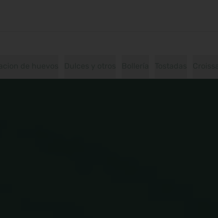
acion de huevos
Dulces y otros
Bollería
Tostadas
Croiss