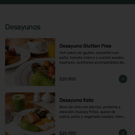
Desayunos
Desayuno Glutten Free
Hot cakes sin gluten, omelette con 
palta, tomate cherry y zuchini asados, 
espinaca, aceitunas acompañados de 
jugo de naranja y un café o té a 
elección
$20.900
Desayuno Keto
Bowl de chía con berries, proteína a 
elección, huevos fritos, queso de 
cabrá, palta y vegetales asados. Viene 
con café o té a elección
$20.900