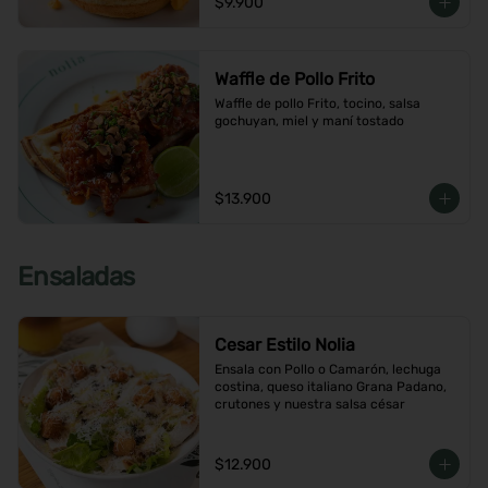
$9.900
Waffle de Pollo Frito
Waffle de pollo Frito, tocino, salsa 
gochuyan, miel y maní tostado
$13.900
Ensaladas
Cesar Estilo Nolia
Ensala con Pollo o Camarón, lechuga 
costina, queso italiano Grana Padano, 
crutones y nuestra salsa césar
$12.900