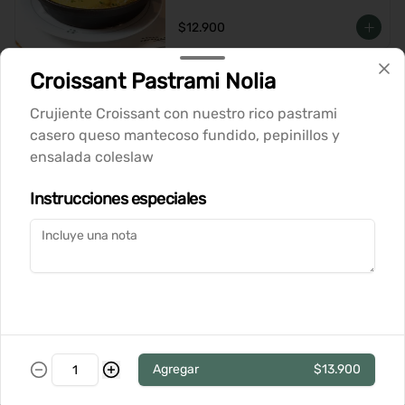
rallado
$12.900
Croissant Pastrami Nolia
Wraps
Crujiente Croissant con nuestro rico pastrami
casero queso mantecoso fundido, pepinillos y
Wrap de Pastrami
ensalada coleslaw
Tortilla suave con pastrami casero, 
queso cremoso, hummus de garbanzo, 
Instrucciones especiales
palta, lechuga crujiente y aceitunas. 
Perfecto para una comida ligera y 
deliciosa
$11.900
Wrap de Pollo
Tortilla suave con pechuga de pollo, 
queso cremoso, hummus de garbanzo, 
palta, lechuga crujiente y aceitunas. 
Agregar
$13.900
Perfecto para una comida ligera y 
deliciosa