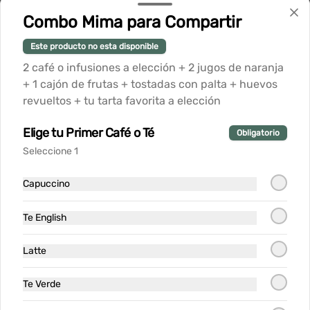
Combo Mima para Compartir
Piqueos
Este producto no esta disponible
Hummus de la Casa
2 café o infusiones a elección + 2 jugos de naranja
+ 1 cajón de frutas + tostadas con palta + huevos
Dipping de hummus de Albahaca y 
Betarraga,  acompañado con tostadas
revueltos + tu tarta favorita a elección
Elige tu Primer Café o Té
Obligatorio
$12.900
Seleccione 1
Capuccino
Papas Fritas Trufadas y
Holandesa
Te English
Papas Fritas con salsa Holandesa 
Trufada, Queso Granna Padanno y 
Ciboulette
Latte
$8.900
Te Verde