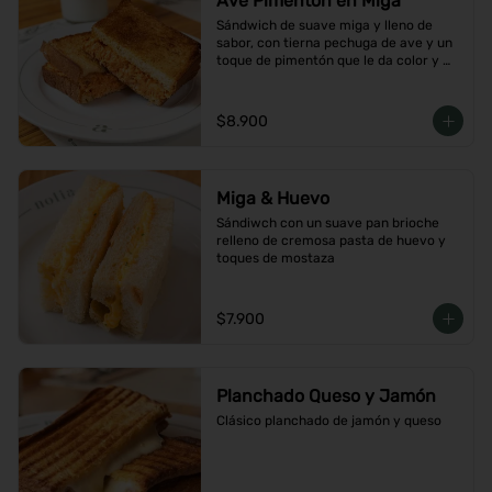
Ave Pimentón en Miga
Sándwich de suave miga y lleno de 
sabor, con tierna pechuga de ave y un 
toque de pimentón que le da color y 
carácter
$8.900
Miga & Huevo
Sándiwch con un suave pan brioche 
relleno de cremosa pasta de huevo y 
toques de mostaza
$7.900
Planchado Queso y Jamón
Clásico planchado de jamón y queso