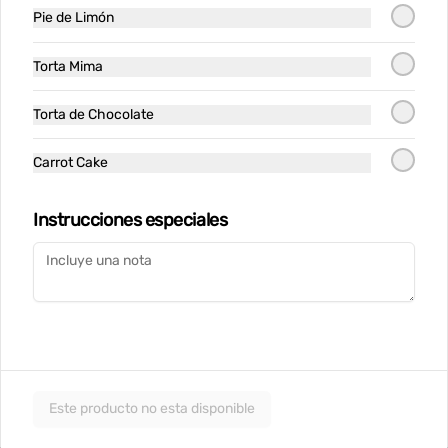
rallado
Pie de Limón
$12.900
Torta Mima
Wraps
Torta de Chocolate
Carrot Cake
Wrap de Pastrami
Tortilla suave con pastrami casero, 
queso cremoso, hummus de garbanzo, 
Instrucciones especiales
palta, lechuga crujiente y aceitunas. 
Perfecto para una comida ligera y 
deliciosa
$11.900
Wrap de Pollo
Tortilla suave con pechuga de pollo, 
queso cremoso, hummus de garbanzo, 
palta, lechuga crujiente y aceitunas. 
Este producto no esta disponible
Perfecto para una comida ligera y 
deliciosa