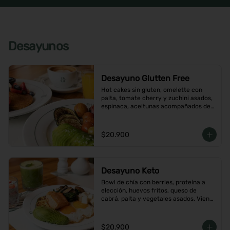
Desayunos
Desayuno Glutten Free
Hot cakes sin gluten, omelette con 
palta, tomate cherry y zuchini asados, 
espinaca, aceitunas acompañados de 
jugo de naranja y un café o té a 
elección
$20.900
Desayuno Keto
Bowl de chía con berries, proteína a 
elección, huevos fritos, queso de 
cabrá, palta y vegetales asados. Viene 
con café o té a elección
$20.900