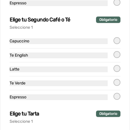
Tartar de Salmón
Espresso
Salmón finamente cortado a cuchillo, 
acompañado de nuestra salsa de la 
casa y tostadas
Elige tu Segundo Café o Té
Obligatorio
Seleccione 1
$14.900
Capuccino
Tataki de Atun
Te English
Latte
Te Verde
$14.900
Espresso
Tortilla de Papas
Elige tu Tarta
Tortilla española de papas y cebolla 
Obligatorio
caramelizada, coronada con huevo 
Seleccione 1
pochado, suave salsa holandesa y 
terminada con queso Grana Padano 