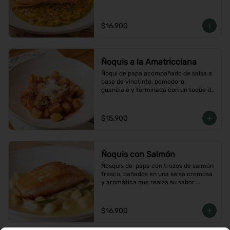
$16.900
Ñoquis a la Amatricciana
Ñoqui de papa acompañado de salsa a 
base de vinotinto, pomodoro, 
guanciale y terminada con un toque de 
peperoncino
$15.900
Ñoquis con Salmón
Ñosquis de  papa con trozos de salmón 
fresco, bañados en una salsa cremosa 
y aromática que realza su sabor 
delicado
$16.900