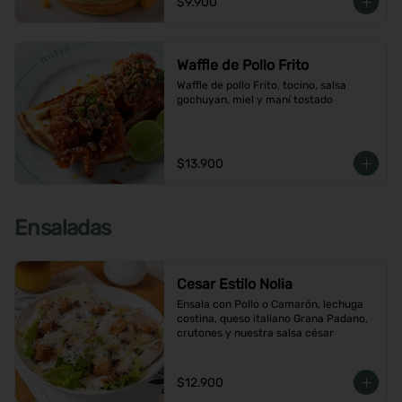
$9.900
Waffle de Pollo Frito
Waffle de pollo Frito, tocino, salsa 
gochuyan, miel y maní tostado
$13.900
Ensaladas
Cesar Estilo Nolia
Ensala con Pollo o Camarón, lechuga 
costina, queso italiano Grana Padano, 
crutones y nuestra salsa césar
$12.900