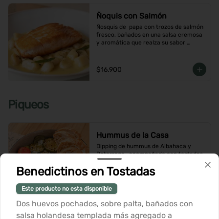
Ñoquis con Salmón
Ñosquis de  papa con trozos de salmón 
fresco, bañados en una salsa cremosa 
y aromática que realza su sabor 
delicado
$16.900
Piqueos
Hummus de la Casa
Dipping de hummus de Albahaca y 
Betarraga,  acompañado con tostadas
Benedictinos en Tostadas
$12.900
Este producto no esta disponible
Dos huevos pochados, sobre palta, bañados con
salsa holandesa templada más agregado a