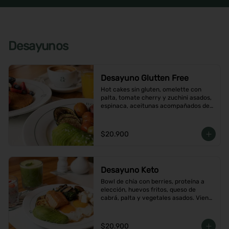
Desayunos
Desayuno Glutten Free
Hot cakes sin gluten, omelette con 
palta, tomate cherry y zuchini asados, 
espinaca, aceitunas acompañados de 
jugo de naranja y un café o té a 
elección
$20.900
Desayuno Keto
Bowl de chía con berries, proteína a 
elección, huevos fritos, queso de 
cabrá, palta y vegetales asados. Viene 
con café o té a elección
$20.900