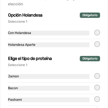
Papas Fritas Trufadas y
elección
Holandesa
Papas Fritas con salsa Holandesa 
Opción Holandesa
Obligatorio
Trufada, Queso Granna Padanno y 
Ciboulette
Seleccione 1
$8.900
Con Holandesa
Holandesa Aparte
Tartar Filete
Filete de vacuno finamente picado, 
servido con alcaparras, pepinillos, 
Elige el tipo de proteína
cebolla morada y yema de codorniz 
Obligatorio
con aderezo de la casa
Seleccione 1
$14.900
Jamon
Bacon
Tartar de Salmón
Salmón finamente cortado a cuchillo, 
acompañado de nuestra salsa de la 
Pastrami
casa y tostadas