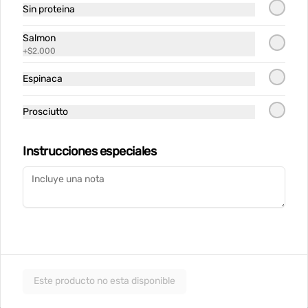
Sin proteina
$14.900
Salmon
+
$2.000
Tataki de Atun
Espinaca
Prosciutto
$14.900
Instrucciones especiales
Tortilla de Papas
Tortilla española de papas y cebolla 
caramelizada, coronada con huevo 
pochado, suave salsa holandesa y 
terminada con queso Grana Padano 
rallado
$12.900
Este producto no esta disponible