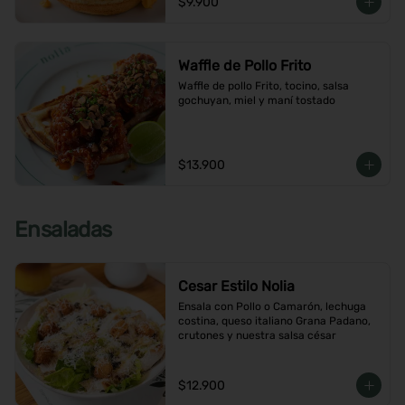
$9.900
Waffle de Pollo Frito
Waffle de pollo Frito, tocino, salsa 
gochuyan, miel y maní tostado
$13.900
Ensaladas
Cesar Estilo Nolia
Ensala con Pollo o Camarón, lechuga 
costina, queso italiano Grana Padano, 
crutones y nuestra salsa césar
$12.900