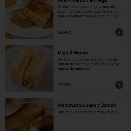
Ave Pimentón en Miga
Sándwich de suave miga y lleno de 
sabor, con tierna pechuga de ave y un 
toque de pimentón que le da color y 
carácter
$8.900
Miga & Huevo
Sándiwch con un suave pan brioche 
relleno de cremosa pasta de huevo y 
toques de mostaza
$7.900
Planchado Queso y Jamón
Clásico planchado de jamón y queso