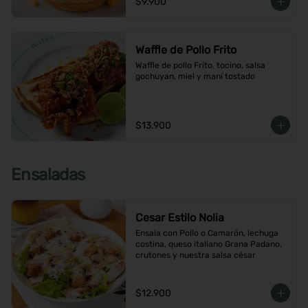
$9.900
Waffle de Pollo Frito
Waffle de pollo Frito, tocino, salsa 
gochuyan, miel y maní tostado
$13.900
Ensaladas
Cesar Estilo Nolia
Ensala con Pollo o Camarón, lechuga 
costina, queso italiano Grana Padano, 
crutones y nuestra salsa césar
$12.900