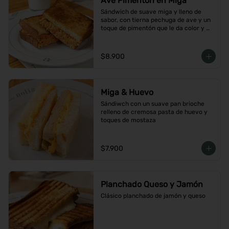
Ave Pimentón en Miga
Sándwich de suave miga y lleno de 
sabor, con tierna pechuga de ave y un 
toque de pimentón que le da color y 
carácter
$8.900
Miga & Huevo
Sándiwch con un suave pan brioche 
relleno de cremosa pasta de huevo y 
toques de mostaza
$7.900
Planchado Queso y Jamón
Clásico planchado de jamón y queso