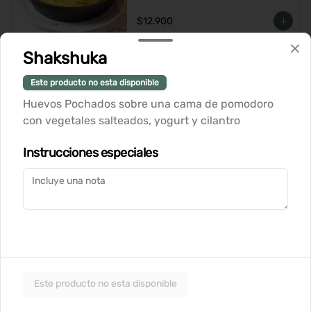
rallado
$12.900
Shakshuka
Wraps
Este producto no esta disponible
Huevos Pochados sobre una cama de pomodoro
Wrap de Pastrami
con vegetales salteados, yogurt y cilantro
Tortilla suave con pastrami casero, 
queso cremoso, hummus de garbanzo, 
Instrucciones especiales
palta, lechuga crujiente y aceitunas. 
Perfecto para una comida ligera y 
deliciosa
$11.900
Wrap de Pollo
Tortilla suave con pechuga de pollo, 
queso cremoso, hummus de garbanzo, 
palta, lechuga crujiente y aceitunas. 
Este producto no esta disponible
Perfecto para una comida ligera y 
deliciosa