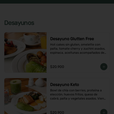
Desayunos
Desayuno Glutten Free
Hot cakes sin gluten, omelette con 
palta, tomate cherry y zuchini asados, 
espinaca, aceitunas acompañados de 
jugo de naranja y un café o té a 
elección
$20.900
Desayuno Keto
Bowl de chía con berries, proteína a 
elección, huevos fritos, queso de 
cabrá, palta y vegetales asados. Viene 
con café o té a elección
$20.900