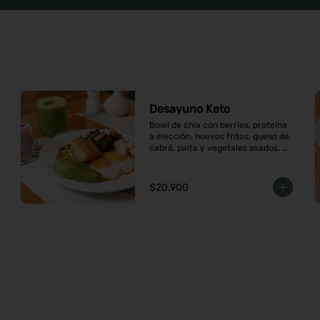
Desayuno Keto
Bowl de chía con berries, proteína 
a elección, huevos fritos, queso de 
cabrá, palta y vegetales asados. 
Viene con café o té a elección
$20.900