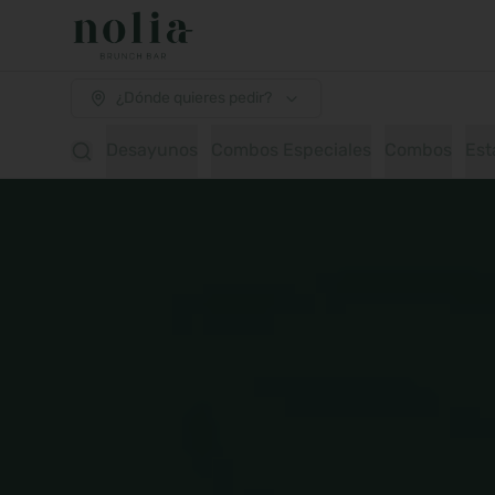
¿Dónde quieres pedir?
Desayunos
Combos Especiales
Combos
Est