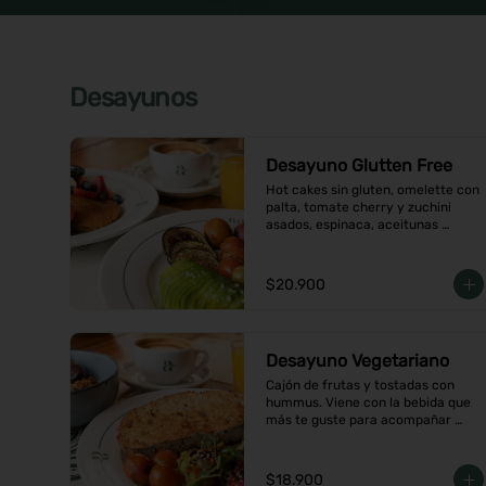
Desayunos
Desayuno Glutten Free
Hot cakes sin gluten, omelette con 
palta, tomate cherry y zuchini 
asados, espinaca, aceitunas 
acompañados de jugo de naranja y 
un café o té a elección
$20.900
Desayuno Vegetariano
Cajón de frutas y tostadas con 
hummus. Viene con la bebida que 
más te guste para acompañar 
entre café o  infusión y un con 
jugo de naranja.
$18.900