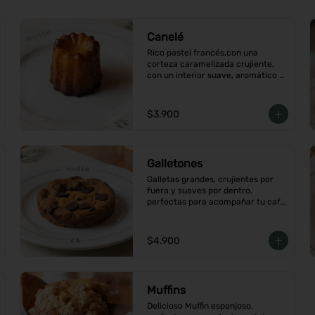
Canelé
Rico pastel francés,con una 
corteza caramelizada crujiente, 
con un interior suave, aromático 
con vainilla y ron.
$3.900
Galletones
Galletas grandes, crujientes por 
fuera y suaves por dentro, 
perfectas para acompañar tu café 
o merienda, Elige tu favorito
$4.900
Muffins
Delicioso Muffin esponjoso, 