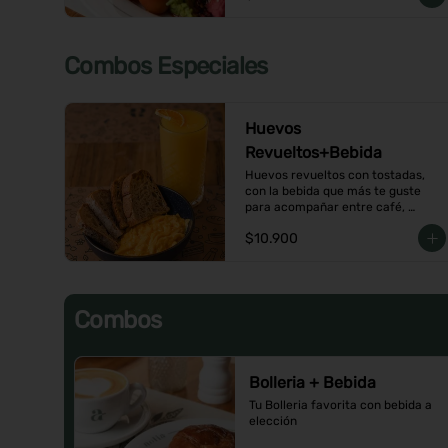
Combos Especiales
Huevos
Revueltos+Bebida
Huevos revueltos con tostadas, 
con la bebida que más te guste 
para acompañar entre café, 
infusión o un Jugo natural.
$10.900
Combos
Bolleria + Bebida
Tu Bolleria favorita con bebida a 
elección