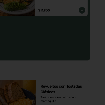
o un Jugo natural.
$11.900
Revueltos con Tostadas
Clásicos
Tres huevos revueltos con 
mantequilla