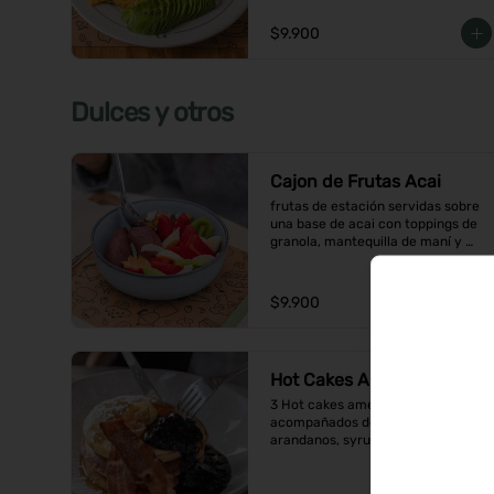
$9.900
Dulces y otros
Cajon de Frutas Acai
frutas de estación servidas sobre 
una base de acai con toppings de 
granola, mantequilla de maní y 
coco en hojuelas
$9.900
Hot Cakes Americanos
3 Hot cakes americanos 
acompañados de una compota de 
arandanos, syrup, mantequilla y 
tocino