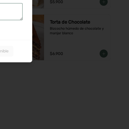
$5.900
Torta de Chocolate
Bizcocho húmedo de chocolate y 
manjar blanco
nible
$6.900