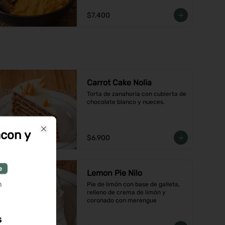
$7.400
Carrot Cake Nolia
Torta de zanahoria con cubierta de 
chocolate blanco y nueces.
con y
Close
$6.900
e
Lemon Pie Nilo
n
Pie de limón con base de galleta, 
relleno de crema de limón y 
coronado con merengue
s