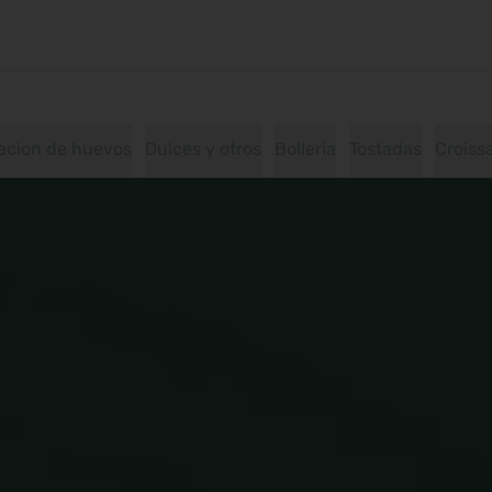
acion de huevos
Dulces y otros
Bollería
Tostadas
Croiss