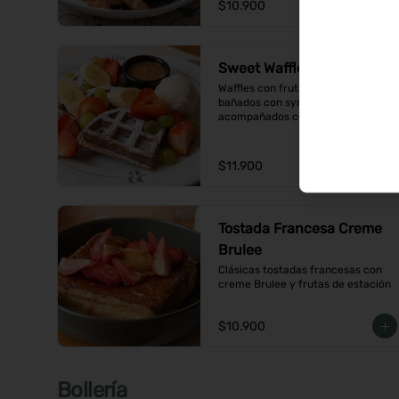
$10.900
Sweet Waffles
Waffles con frutas de temporada, 
bañados con syrup de caramelo y 
acompañados con helado de 
vainilla
$11.900
Tostada Francesa Creme
Brulee
Clásicas tostadas francesas con 
creme Brulee y frutas de estación
$10.900
Bollería