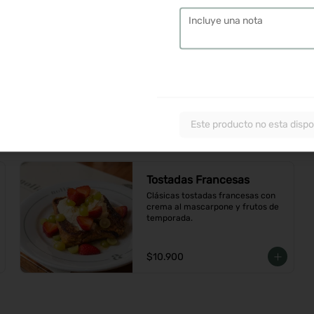
$9.900
Torta Nilo
Panqueque de caramelo con 
crema de mascarpone, chocolate 
blanco y cerezas de amarena
Este producto no esta dispo
$6.900
Tostadas Francesas
Clásicas tostadas francesas con 
crema al mascarpone y frutos de 
temporada.
$10.900