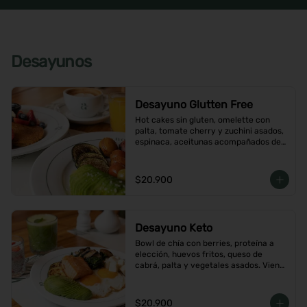
Desayunos
Desayuno Glutten Free
Hot cakes sin gluten, omelette con 
palta, tomate cherry y zuchini asados, 
espinaca, aceitunas acompañados de 
jugo de naranja y un café o té a 
elección
$20.900
Desayuno Keto
Bowl de chía con berries, proteína a 
elección, huevos fritos, queso de 
cabrá, palta y vegetales asados. Viene 
con café o té a elección
$20.900