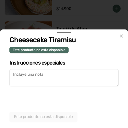
$14.900
Tataki de Atun
Cheesecake Tiramisu
Este producto no esta disponible
$14.900
Instrucciones especiales
Tortilla de Papas
Tortilla española de papas y cebolla 
caramelizada, coronada con huevo 
pochado, suave salsa holandesa y 
terminada con queso Grana Padano 
rallado
$12.900
Este producto no esta disponible