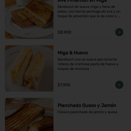
Ave Pimentón en Miga
Sándwich de suave miga y lleno de 
sabor, con tierna pechuga de ave y un 
toque de pimentón que le da color y 
carácter
$8.900
Miga & Huevo
Sándiwch con un suave pan brioche 
relleno de cremosa pasta de huevo y 
toques de mostaza
$7.900
Planchado Queso y Jamón
Clásico planchado de jamón y queso