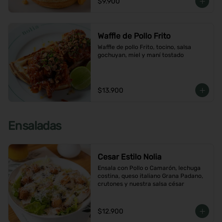
$9.900
Waffle de Pollo Frito
Waffle de pollo Frito, tocino, salsa 
gochuyan, miel y maní tostado
$13.900
Ensaladas
Cesar Estilo Nolia
Ensala con Pollo o Camarón, lechuga 
costina, queso italiano Grana Padano, 
crutones y nuestra salsa césar
$12.900