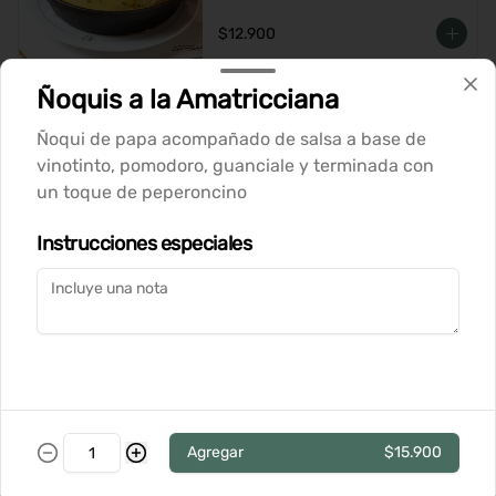
rallado
$12.900
Ñoquis a la Amatricciana
Wraps
Ñoqui de papa acompañado de salsa a base de
vinotinto, pomodoro, guanciale y terminada con
Wrap de Pastrami
un toque de peperoncino
Tortilla suave con pastrami casero, 
queso cremoso, hummus de garbanzo, 
Instrucciones especiales
palta, lechuga crujiente y aceitunas. 
Perfecto para una comida ligera y 
deliciosa
$11.900
Wrap de Pollo
Tortilla suave con pechuga de pollo, 
queso cremoso, hummus de garbanzo, 
palta, lechuga crujiente y aceitunas. 
Agregar
$15.900
Perfecto para una comida ligera y 
deliciosa