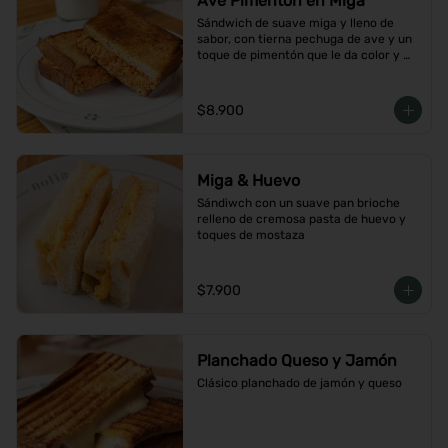
Ave Pimentón en Miga
Sándwich de suave miga y lleno de 
sabor, con tierna pechuga de ave y un 
toque de pimentón que le da color y 
carácter
$8.900
Miga & Huevo
Sándiwch con un suave pan brioche 
relleno de cremosa pasta de huevo y 
toques de mostaza
$7.900
Planchado Queso y Jamón
Clásico planchado de jamón y queso