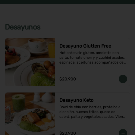
Desayunos
Desayuno Glutten Free
Hot cakes sin gluten, omelette con 
palta, tomate cherry y zuchini asados, 
espinaca, aceitunas acompañados de 
jugo de naranja y un café o té a 
elección
$20.900
Desayuno Keto
Bowl de chía con berries, proteína a 
elección, huevos fritos, queso de 
cabrá, palta y vegetales asados. Viene 
con café o té a elección
$20.900