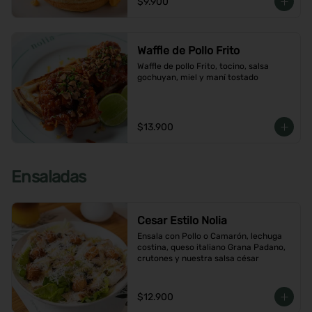
$9.900
Waffle de Pollo Frito
Waffle de pollo Frito, tocino, salsa 
gochuyan, miel y maní tostado
$13.900
Ensaladas
Cesar Estilo Nolia
Ensala con Pollo o Camarón, lechuga 
costina, queso italiano Grana Padano, 
crutones y nuestra salsa césar
$12.900