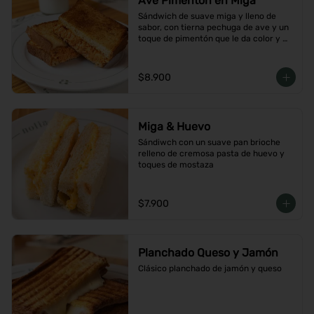
Ave Pimentón en Miga
Sándwich de suave miga y lleno de 
sabor, con tierna pechuga de ave y un 
toque de pimentón que le da color y 
carácter
$8.900
Miga & Huevo
Sándiwch con un suave pan brioche 
relleno de cremosa pasta de huevo y 
toques de mostaza
$7.900
Planchado Queso y Jamón
Clásico planchado de jamón y queso