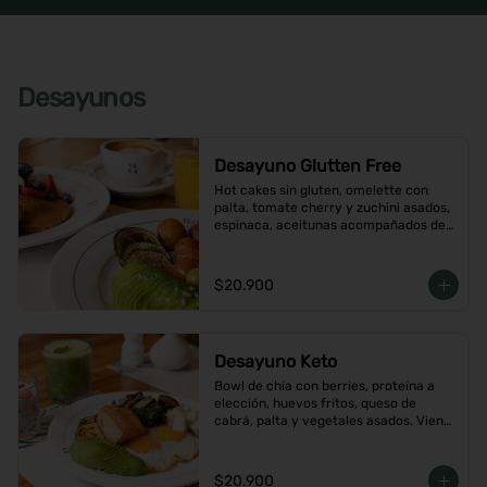
Desayunos
Desayuno Glutten Free
Hot cakes sin gluten, omelette con 
palta, tomate cherry y zuchini asados, 
espinaca, aceitunas acompañados de 
jugo de naranja y un café o té a 
elección
$20.900
Desayuno Keto
Bowl de chía con berries, proteína a 
elección, huevos fritos, queso de 
cabrá, palta y vegetales asados. Viene 
con café o té a elección
$20.900