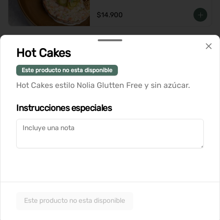
$14.900
Tataki de Atun
Hot Cakes
Este producto no esta disponible
Hot Cakes estilo Nolia Glutten Free y sin azúcar.
$14.900
Instrucciones especiales
Wraps
Wrap de Pastrami
Tortilla suave con pastrami casero, 
queso cremoso, hummus de garbanzo, 
palta, lechuga crujiente y aceitunas. 
Este producto no esta disponible
Perfecto para una comida ligera y 
deliciosa