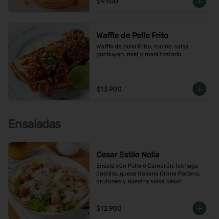
$9.900
Waffle de Pollo Frito
Waffle de pollo Frito, tocino, salsa 
gochuyan, miel y maní tostado
$13.900
Ensaladas
Cesar Estilo Nolia
Ensala con Pollo o Camarón, lechuga 
costina, queso italiano Grana Padano, 
crutones y nuestra salsa césar
$12.900